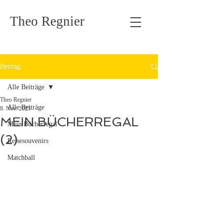
Theo Regnier
Beitrag
Alle Beiträge
Theo Regnier
Alle Beiträge
8. Nov. 2023
MEIN BÜCHERREGAL
Mein Bücherregal
(2)
Reisesouvenirs
Matchball