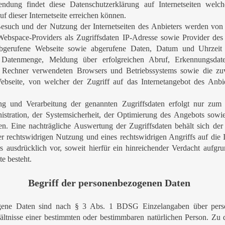
dung findet diese Datenschutzerklärung auf Internetseiten welc
uf dieser Internetseite erreichen können.
esuch und der Nutzung der Internetseiten des Anbieters werden von
 Webspace-Providers als Zugriffsdaten IP-Adresse sowie Provider des
bgerufene Webseite sowie abgerufene Daten, Datum und Uhrzeit 
e Datenmenge, Meldung über erfolgreichen Abruf, Erkennungsda
 Rechner verwendeten Browsers und Betriebssystems sowie die zu
ebseite, von welcher der Zugriff auf das Internetangebot des Anbiet
g und Verarbeitung der genannten Zugriffsdaten erfolgt nur zu
stration, der Systemsicherheit, der Optimierung des Angebots sowie 
n. Eine nachträgliche Auswertung der Zugriffsdaten behält sich der 
er rechtswidrigen Nutzung und eines rechtswidrigen Angriffs auf die I
s ausdrücklich vor, soweit hierfür ein hinreichender Verdacht aufgr
e besteht.
Begriff der personenbezogenen Daten
gene Daten sind nach § 3 Abs. 1 BDSG Einzelangaben über persö
ältnisse einer bestimmten oder bestimmbaren natürlichen Person. Zu 