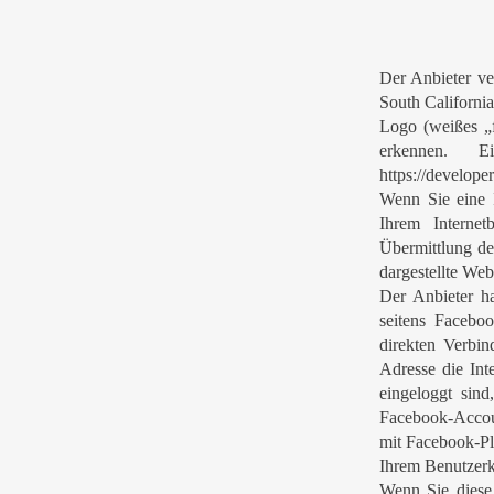
Der Anbieter ve
South Californ
Logo (weißes „
erkennen. E
https://develope
Wenn Sie eine I
Ihrem Interne
Übermittlung des
dargestellte Web
Der Anbieter h
seitens Facebo
direkten Verbin
Adresse die Int
eingeloggt sin
Facebook-Accoun
mit Facebook-Pl
Ihrem Benutzerk
Wenn Sie diese