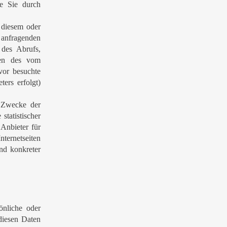
he Sie durch
 diesem oder
 anfragenden
des Abrufs,
ten des vom
vor besuchte
ers erfolgt)
m Zwecke der
statistischer
Anbieter für
nternetseiten
und konkreter
nliche oder
diesen Daten