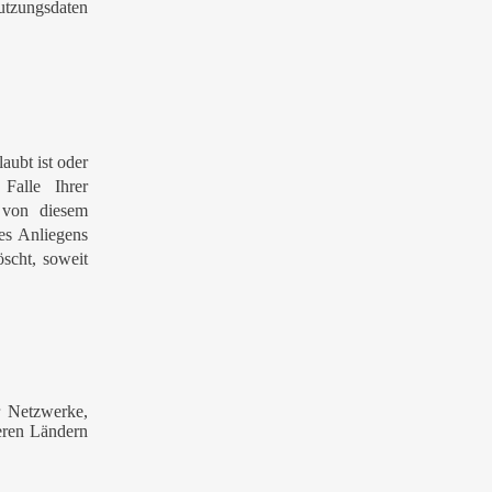
utzungsdaten
aubt ist oder
Falle Ihrer
 von diesem
es Anliegens
scht, soweit
r Netzwerke,
eren Ländern