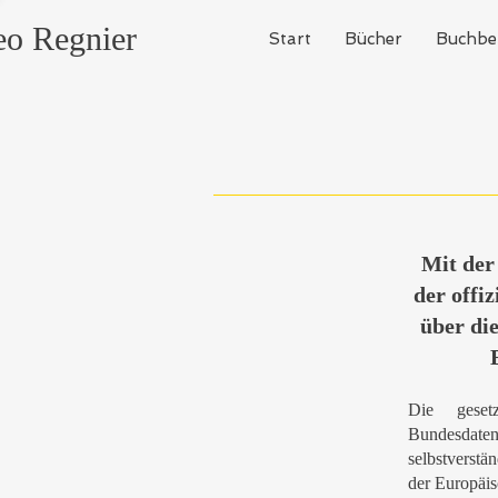
eo Regnier
Start
Bücher
Buchbe
Mit der
der offi
über di
Die geset
Bundesdate
selbstverstä
der Europäi